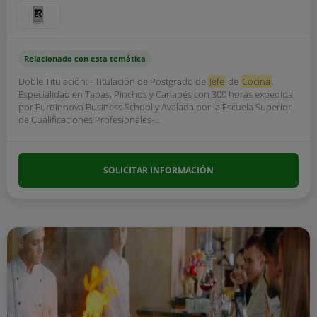
Relacionado con esta temática
Doble Titulación: - Titulación de Postgrado de
Jefe
de
Cocina
.
Especialidad en Tapas, Pinchos y Canapés con 300 horas expedida
por Euroinnova Business School y Avalada por la Escuela Superior
de Cualificaciones Profesionales-...
SOLICITAR INFORMACIÓN