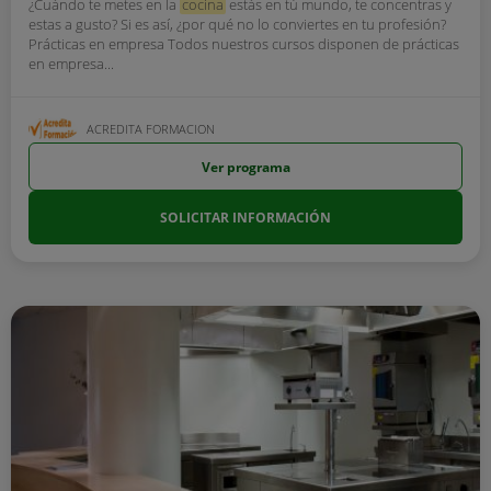
¿Cuándo te metes en la
cocina
estás en tú mundo, te concentras y
estas a gusto? Si es así, ¿por qué no lo conviertes en tu profesión?
Prácticas en empresa Todos nuestros cursos disponen de prácticas
en empresa...
ACREDITA FORMACION
Ver programa
SOLICITAR INFORMACIÓN