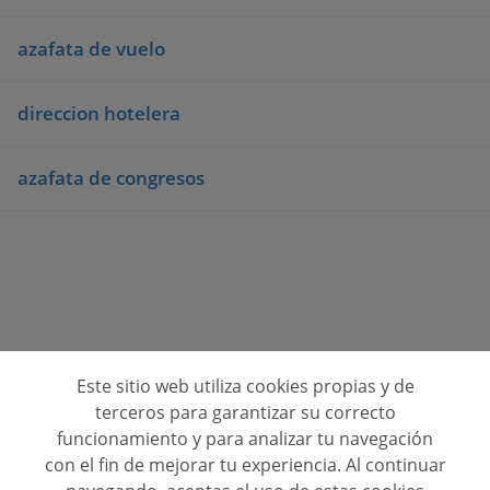
azafata de vuelo
direccion hotelera
azafata de congresos
Este sitio web utiliza cookies propias y de
Consulta opiniones de centros de formación
terceros para garantizar su correcto
funcionamiento y para analizar tu navegación
Quienes Somos
con el fin de mejorar tu experiencia. Al continuar
Contacto