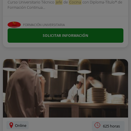
Curso Universitario Técnico
Jefe
de
Cocina
con Diploma-Título* de
Formación Continua...
FORMACIÓN UNIVERSITARIA
SOLICITAR INFORMACIÓN
Online
625 horas