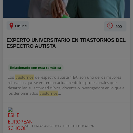
Online
500
EXPERTO UNIVERSITARIO EN TRASTORNOS DEL
ESPECTRO AUTISTA
Relacionado con esta temática
Los
trastornos
del espectro autista (TEA) son uno de los mayores
retos a los que se enfrentan actualmente los profesionales que
desarrollan su actividad clínica, docente o investigadora en lo que a
los denominados
trastornos
...
ESHE EUROPEAN SCHOOL HEALTH EDUCATION