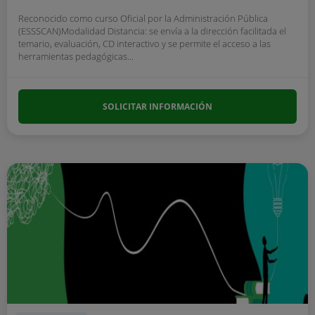
Reconocido como curso Oficial por la Administración Pública
(ESSSCAN)Modalidad Distancia: se envía a la dirección facilitada el
temario, evaluación, CD interactivo y se permite el acceso a las
herramientas pedagógicas...
SOLICITAR INFORMACIÓN