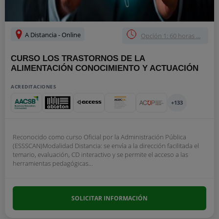
A Distancia - Online
Opción 1: 60 horas ...
CURSO LOS TRASTORNOS DE LA
ALIMENTACIÓN CONOCIMIENTO Y ACTUACIÓN
ACREDITACIONES
+133
Reconocido como curso Oficial por la Administración Pública
(ESSSCAN)Modalidad Distancia: se envía a la dirección facilitada el
temario, evaluación, CD interactivo y se permite el acceso a las
herramientas pedagógicas...
SOLICITAR INFORMACIÓN