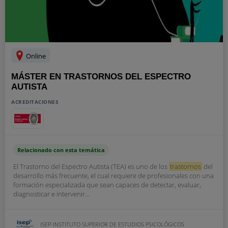
Online
MÁSTER EN TRASTORNOS DEL ESPECTRO
AUTISTA
ACREDITACIONES
Relacionado con esta temática
El Trastorno del Espectro Autista (TEA) es uno de los
trastornos
del
desarrollo más frecuente, el cual requiere de profesionales con una
formación especializada que sean capaces de detectar, evaluar,
diagnosticar e intervenir...
ISEP-INSTITUTO SUPERIOR DE ESTUDIOS PSICOLÓGICOS