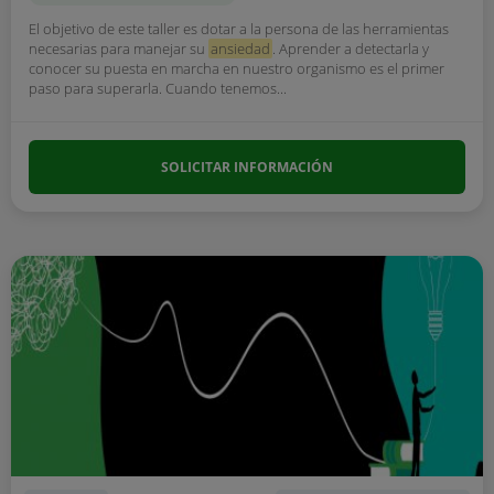
El objetivo de este taller es dotar a la persona de las herramientas
necesarias para manejar su
ansiedad
. Aprender a detectarla y
conocer su puesta en marcha en nuestro organismo es el primer
paso para superarla. Cuando tenemos...
SOLICITAR INFORMACIÓN