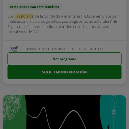
Relacionado con esta temática
Los
Trastornos
de la Conducta Alimentaria (TCA) tienen un origen
multifactorial (factores genético, psicológicos, socioculturales?). En
España, los últimos estudios coinciden en indicar una tasa de
prevalencia de TCA...
ISEP-INSTITUTO SUPERIOR DE ESTUDIOS PSICOLÓGICOS
Ver programa
SOLICITAR INFORMACIÓN