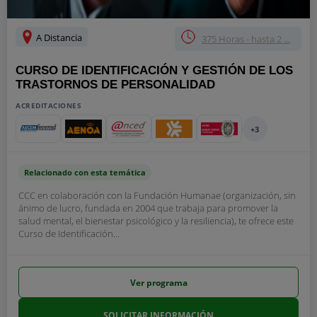
A Distancia
375 Horas - hasta 2 ...
CURSO DE IDENTIFICACIÓN Y GESTIÓN DE LOS
TRASTORNOS DE PERSONALIDAD
ACREDITACIONES
+3
Relacionado con esta temática
CCC en colaboración con la Fundación Humanae (organización, sin
ánimo de lucro, fundada en 2004 que trabaja para promover la
salud mental, el bienestar psicológico y la resiliencia), te ofrece este
Curso de Identificación...
Ver programa
SOLICITAR INFORMACIÓN