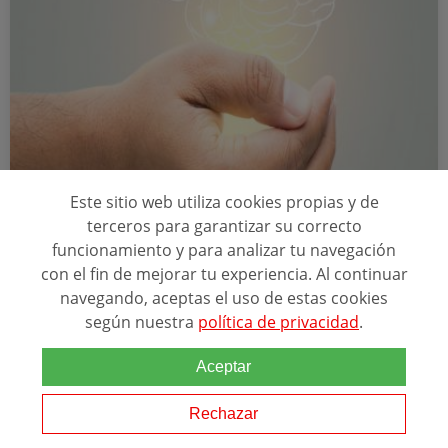
Online
Este sitio web utiliza cookies propias y de
terceros para garantizar su correcto
CURSO DE PRINCIPALES TRASTORNOS
funcionamiento y para analizar tu navegación
PSICOPATOLÓGICOS INFANTILES
con el fin de mejorar tu experiencia. Al continuar
navegando, aceptas el uso de estas cookies
ACREDITACIONES
según nuestra
política de privacidad
.
+133
Aceptar
Reconocido como Curso Oficial por la Escuela de Servicios
Rechazar
Sanitarios y Sociales de CanariasLa filosofía de GESFOREM es la de
ser un centro orientado a la inserción laboral tanto a nivel público