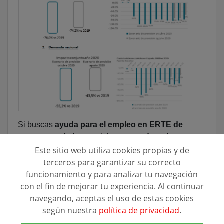
Si buscas
ayuda para el empleo en ERTE de
empresa turística
, tendrás
cursos de turismo
subvencionados
. También tendrás recursos para la
Este sitio web utiliza cookies propias y de
formación sobre turismo
si estás en paro o si te
terceros para garantizar su correcto
encuentras en situación de vulnerabilidad tras la
funcionamiento y para analizar tu navegación
bajada del negocio. Además, las ministras de trabajo
con el fin de mejorar tu experiencia. Al continuar
y turismo han confirmado que el 13 de noviembre se
navegando, aceptas el uso de estas cookies
celebrará Conestur, el Consejo Español de Turismo,
según nuestra
política de privacidad
.
en el que se verán con más detalle los planes de