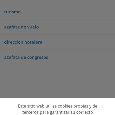
turismo
azafata de vuelo
direccion hotelera
azafata de congresos
Este sitio web utiliza cookies propias y de
Consulta opiniones de centros de formación
terceros para garantizar su correcto