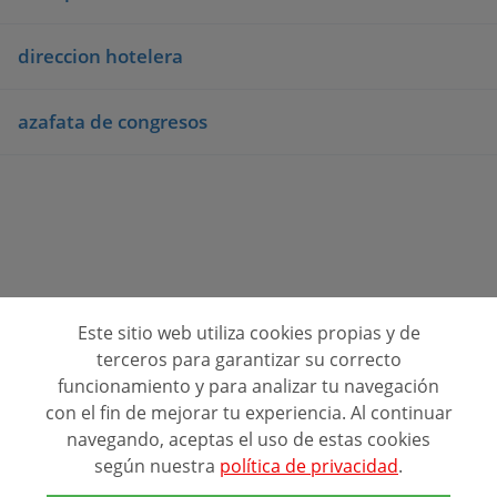
direccion hotelera
azafata de congresos
Este sitio web utiliza cookies propias y de
Consulta opiniones de centros de formación
terceros para garantizar su correcto
funcionamiento y para analizar tu navegación
Quienes Somos
con el fin de mejorar tu experiencia. Al continuar
navegando, aceptas el uso de estas cookies
Contacto
según nuestra
política de privacidad
.
Política de privacidad