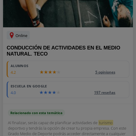
Online
CONDUCCIÓN DE ACTIVIDADES EN EL MEDIO
NATURAL. TECO
ALUMNOS
4.2
5 opiniones
ESCUELA EN GOOGLE
4.0
197 reseñas
Relacionado con esta temática
Al finalizar, serás capaz de planificar actividades de
turismo
deportivo y tendrás la opción de crear tu propia empresa. Con este
Grado Medio de Deporte podrás acceder directamente a cualquier