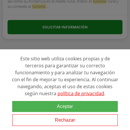
así como su incidencia en el medio rural. Indice: el
turismo
rural y
su contexto el
turismo
...
SOLICITAR INFORMACIÓN
Este sitio web utiliza cookies propias y de
terceros para garantizar su correcto
funcionamiento y para analizar tu navegación
Ver más programas
con el fin de mejorar tu experiencia. Al continuar
navegando, aceptas el uso de estas cookies
según nuestra
política de privacidad
.
Aceptar
Rechazar