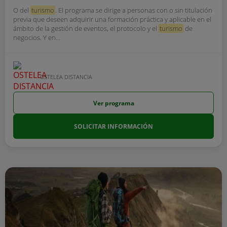
O del
turismo
. El programa se dirige a personas con o sin titulación
previa que deseen adquirir una formación práctica y aplicable en el
ámbito de la gestión de eventos, el protocolo y el
turismo
de
negocios. Y en...
OSTELEA DISTANCIA
Ver programa
SOLICITAR INFORMACIÓN