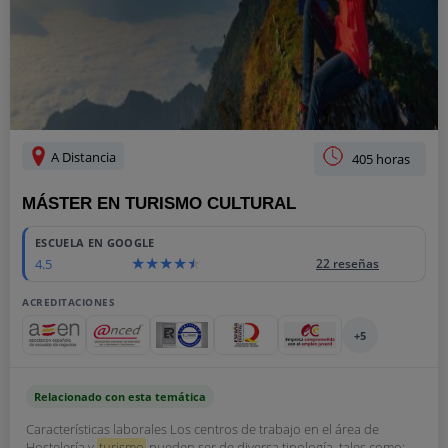
A Distancia
405 horas
MÁSTER EN TURISMO CULTURAL
ESCUELA EN GOOGLE
4.5
22 reseñas
ACREDITACIONES
+5
Relacionado con esta temática
Características laborales Los centros de trabajo en el área de
Hostelería y
turismo
pueden ser de diversa tipología, tales como: