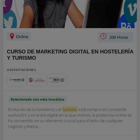
Online
200 Horas
CURSO DE MARKETING DIGITAL EN HOSTELERÍA
Y TURISMO
ACREDITACIONES
Relacionado con esta temática
El mundo de la hostelería y el
turismo
está siempre en constante
evolución, y en la era digital en la que vivimos, la presencia online se
ha convertido en un elemento crucial para el éxito de cualquier
negocio y marca...