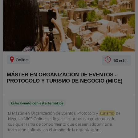
Online
60 ects
MÁSTER EN ORGANIZACION DE EVENTOS -
PROTOCOLO Y TURISMO DE NEGOCIO (MICE)
Relacionado con esta temática
El Máster en Organización de Eventos, Protocolo y
Turismo
de
Negocio MICE Online se dirige a licenciados o graduados de
cualquier rama de conocimiento que deseen adquirir una
formación aplicada en el ámbito de la organización...