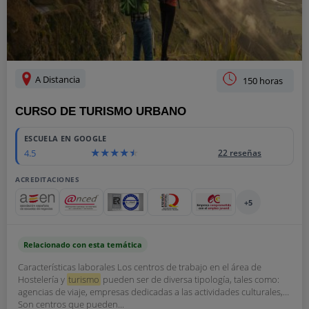
A Distancia
150 horas
CURSO DE TURISMO URBANO
ESCUELA EN GOOGLE
4.5
22 reseñas
ACREDITACIONES
+5
Relacionado con esta temática
Características laborales Los centros de trabajo en el área de
Hostelería y
turismo
pueden ser de diversa tipología, tales como:
agencias de viaje, empresas dedicadas a las actividades culturales,…
Son centros que pueden...