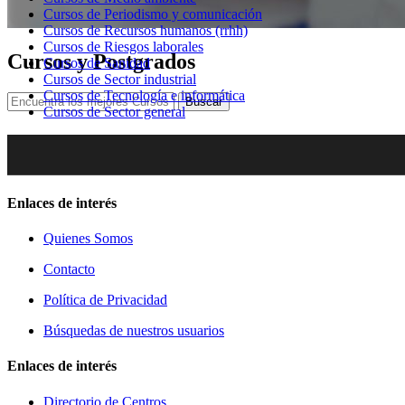
Cursos de Periodismo y comunicación
Cursos de Recursos humanos (rrhh)
Cursos de Riesgos laborales
Cursos y Postgrados
Cursos de Sanidad
Cursos de Sector industrial
Cursos de Tecnología e informática
Buscar
Cursos de Sector general
Enlaces de interés
Quienes Somos
Contacto
Política de Privacidad
Búsquedas de nuestros usuarios
Enlaces de interés
Directorio de Centros