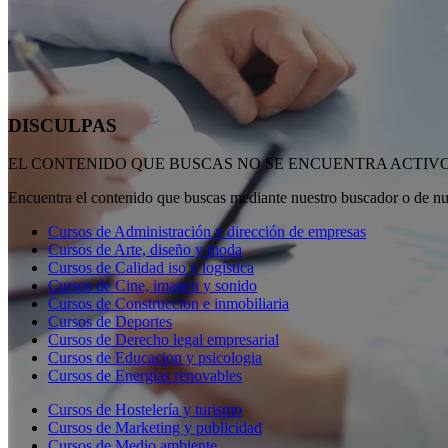
DISCULPAS
EL CONTENIDO QUE BUSCAS NO SE ENCUENTRA ACTIV
Encuentra el contenido que buscas mediante nuestro buscador
o de nu
Cursos de Administración y dirección de empresas
Cursos de Arte, diseño y moda
Cursos de Calidad iso y logística
Cursos de Cine, imagen y sonido
Cursos de Construccion e inmobiliaria
Cursos de Deportes
Cursos de Derecho legal empresarial
Cursos de Educacion y psicologia
Cursos de Energías renovables
Cursos de Hostelería y turismo
Cursos de Marketing y publicidad
Cursos de Medio ambiente