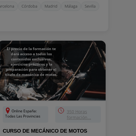
arcelona
Córdoba
Madrid
Málaga
Sevilla
El precio de la formación te
dará acceso a todos los
contenidos exclusivos,
ejercicios prácticos y la
preparación para obtener el
título de mecánica de motos.
Online España:
350 Horas
Todas Las Provincias
formación...
CURSO DE MECÁNICO DE MOTOS