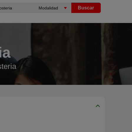
Buscar
ia
teria