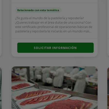
Relacionado con esta temática
¿Te gusta el mundo de la pastelería y repostería?
¿Quieres trabajar en el área dulce de una cocina? Con
este certificado profesional de operaciones básicas de
pastelería y repostería te iniciarás en un mundo más...
SOLICITAR INFORMACIÓN