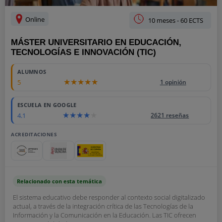
Online
10 meses - 60 ECTS
MÁSTER UNIVERSITARIO EN EDUCACIÓN,
TECNOLOGÍAS E INNOVACIÓN (TIC)
ALUMNOS
5
1 opinión
ESCUELA EN GOOGLE
4.1
2621 reseñas
ACREDITACIONES
Relacionado con esta temática
El sistema educativo debe responder al contexto social digitalizado
actual, a través de la integración crítica de las Tecnologías de la
Información y la Comunicación en la Educación. Las TIC ofrecen