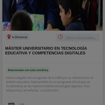
A Distancia
1500 Un año académ...
MÁSTER UNIVERSITARIO EN TECNOLOGÍA
EDUCATIVA Y COMPETENCIAS DIGITALES
Relacionado con esta temática
Hemos elegido otro posgrado de la UNIR por su relevancia en el
ámbito educativo. Este también es un programa oficial que se
fundamenta en las imprescindibles tecnologías digitales. Para
adquirirlas y enseñarlas. La institución...
UNIR