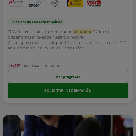
Relacionado con esta temática
El Máster en tecnología e innovación
educativa
TIC que te
presentamos a través de nuestro directorio
Cursosypostgrados.com te pondrá al día en la utilización de las TIC
en el ámbito educativo. En los últimos años...
IMF SMART EDUCATION
Ver programa
SOLICITAR INFORMACIÓN