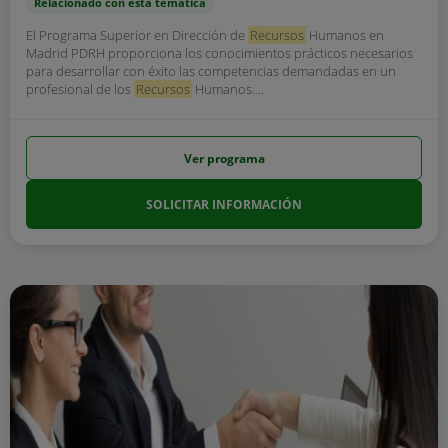
Relacionado con esta temática
El Programa Superior en Dirección de
Recursos
Humanos en
Madrid PDRH proporciona los conocimientos prácticos necesarios
para desarrollar con éxito las competencias demandadas en un
profesional de los
Recursos
Humanos....
Ver programa
SOLICITAR INFORMACIÓN