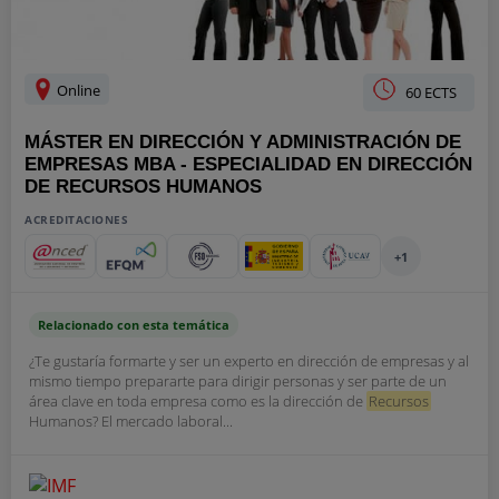
Online
60 ECTS
MÁSTER EN DIRECCIÓN Y ADMINISTRACIÓN DE
EMPRESAS MBA - ESPECIALIDAD EN DIRECCIÓN
DE RECURSOS HUMANOS
ACREDITACIONES
+1
Relacionado con esta temática
¿Te gustaría formarte y ser un experto en dirección de empresas y al
mismo tiempo prepararte para dirigir personas y ser parte de un
área clave en toda empresa como es la dirección de
Recursos
Humanos? El mercado laboral...