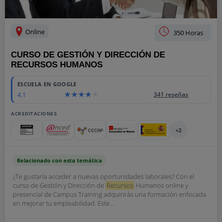
Online
350 Horas
CURSO DE GESTIÓN Y DIRECCIÓN DE
RECURSOS HUMANOS
ESCUELA EN GOOGLE
4.1
341 reseñas
ACREDITACIONES
+2
Relacionado con esta temática
¿Te gustaría acceder a nuevas oportunidades laborales? Con el
curso de Gestión y Dirección de
Recursos
Humanos online y
presencial de Campus Training adquirirás una formación enfocada
en mejorar tu empleabilidad. Este...