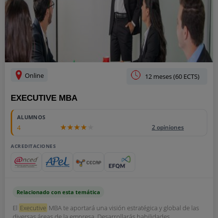
Online
12 meses (60 ECTS)
EXECUTIVE MBA
ALUMNOS
4
2 opiniones
ACREDITACIONES
Relacionado con esta temática
El
Executive
MBA te aportará una visión estratégica y global de las
diversas áreas de la empresa. Desarrollarás habilidades,