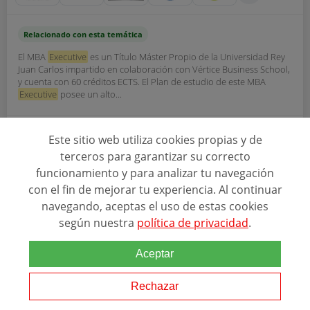
Relacionado con esta temática
El MBA
Executive
es un Título Máster Propio de la Universidad Rey
Juan Carlos impartido en colaboración con Vértice Business School,
y cuenta con 60 créditos ECTS. El Plan de estudio de este MBA
Executive
posee un alto...
Este sitio web utiliza cookies propias y de
Ver programa
terceros para garantizar su correcto
funcionamiento y para analizar tu navegación
SOLICITAR INFORMACIÓN
con el fin de mejorar tu experiencia. Al continuar
navegando, aceptas el uso de estas cookies
según nuestra
política de privacidad
.
Aceptar
Rechazar