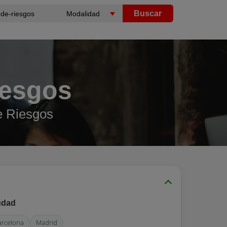
Buscar
iesgos
e Riesgos
udad
arcelona
Madrid