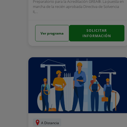
Preparatorio para la Acreditación GREA®. La puesta en
marcha de la recién aprobada Directiva de Solvencia
II,...
SOLICITAR
Ver programa
INFORMACIÓN
A Distancia