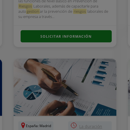
las funciones de Nivel Básico en Prevención de
Riesgos
Laborales, además de capacitarle para
auto
gestion
ar la prevención de
riesgos
laborales de
su empresa a través...
SOLICITAR INFORMACIÓN
España: Madrid
La duración