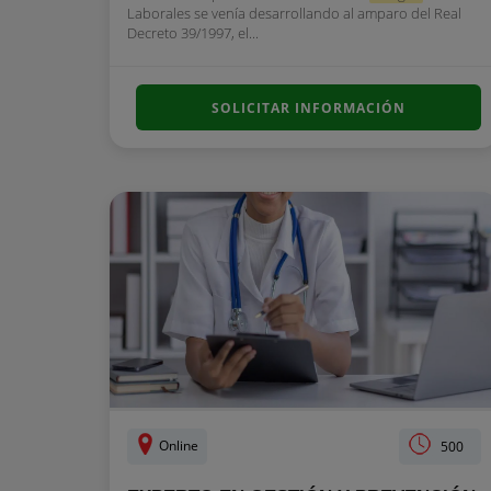
Laborales se venía desarrollando al amparo del Real
Decreto 39/1997, el...
SOLICITAR INFORMACIÓN
Online
500