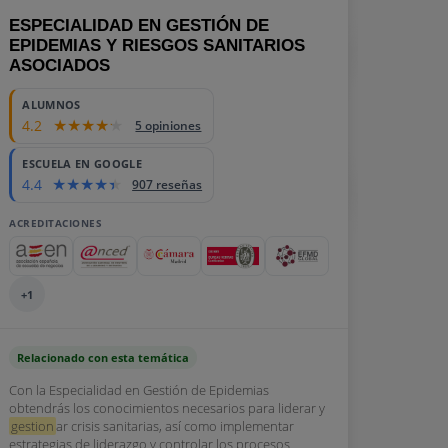
ESPECIALIDAD EN GESTIÓN DE
EPIDEMIAS Y RIESGOS SANITARIOS
ASOCIADOS
ALUMNOS
4.2
5 opiniones
ESCUELA EN GOOGLE
4.4
907 reseñas
ACREDITACIONES
+1
Relacionado con esta temática
Con la Especialidad en Gestión de Epidemias
obtendrás los conocimientos necesarios para liderar y
gestion
ar crisis sanitarias, así como implementar
estrategias de liderazgo y controlar los procesos