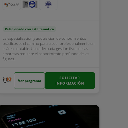
Relacionado con esta temática
La especialización y adquisición de conocimientos
prácticos es el camino para crecer profesionalmente en
el área contable. Una adecuada gestión fiscal de las
empresas requiere el conocimiento profundo de las
figuras...
SOLICITAR
Ver programa
INFORMACIÓN