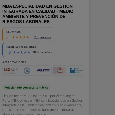
MBA ESPECIALIDAD EN GESTIÓN
INTEGRADA EN CALIDAD - MEDIO
AMBIENTE Y PREVENCIÓN DE
RIESGOS LABORALES
ALUMNOS
5
2 opiniones
ESCUELA EN GOOGLE
4.8
2048 reseñas
ACREDITACIONES
Relacionado con esta temática
Elegido mejor MBA Online 2013 por el ranking de
PortalMBA, ofrece el MBA con Especialidad en Gestión
Integrada de la Calidad, Seguridad y Medio Ambiente,
que tiene como propósito fundamental dotar al
alumno de los conocimientos...