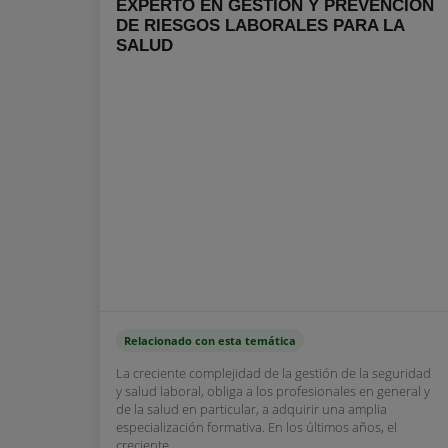
EXPERTO EN GESTIÓN Y PREVENCIÓN
DE RIESGOS LABORALES PARA LA
SALUD
Relacionado con esta temática
La creciente complejidad de la gestión de la seguridad
y salud laboral, obliga a los profesionales en general y
de la salud en particular, a adquirir una amplia
especialización formativa. En los últimos años, el
creciente...