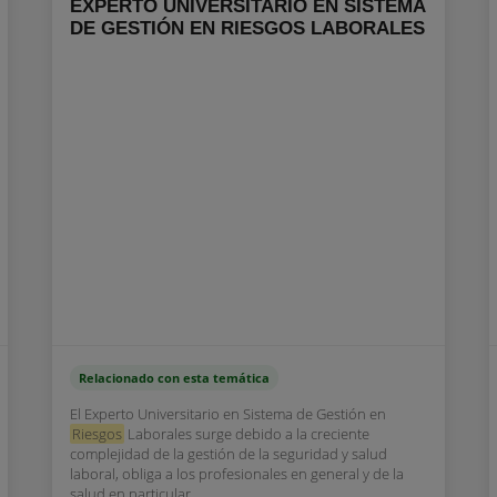
EXPERTO UNIVERSITARIO EN SISTEMA
DE GESTIÓN EN RIESGOS LABORALES
Relacionado con esta temática
El Experto Universitario en Sistema de Gestión en
Riesgos
Laborales surge debido a la creciente
complejidad de la gestión de la seguridad y salud
laboral, obliga a los profesionales en general y de la
salud en particular,...