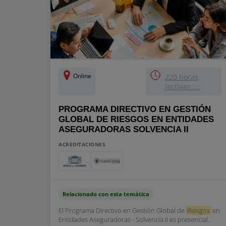
Online
220 horas
lectivas. ...
PROGRAMA DIRECTIVO EN GESTIÓN
GLOBAL DE RIESGOS EN ENTIDADES
ASEGURADORAS SOLVENCIA II
ACREDITACIONES
Relacionado con esta temática
El Programa Directivo en Gestión Global de
Riesgos
en
Entidades Aseguradoras - Solvencia II es presencial.