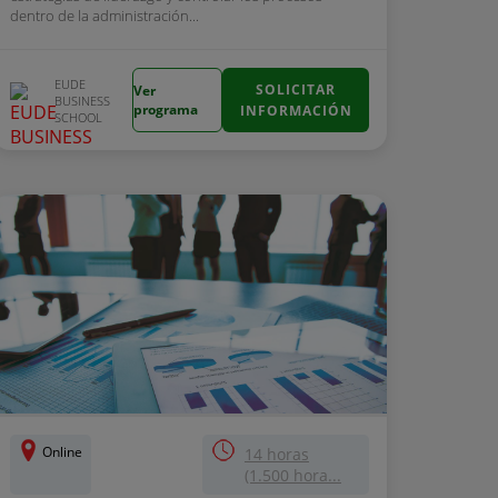
dentro de la administración...
EUDE
SOLICITAR
Ver
BUSINESS
programa
INFORMACIÓN
SCHOOL
Online
14 horas
(1.500 hora...