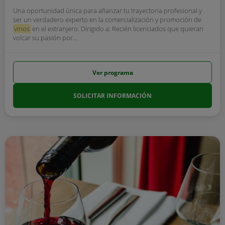
Una oportunidad única para afianzar tu trayectoria profesional y
ser un verdadero experto en la comercialización y promoción de
vinos
en el extranjero. Dirigido a: Recién licenciados que quieran
volcar su pasión por...
Ver programa
SOLICITAR INFORMACIÓN