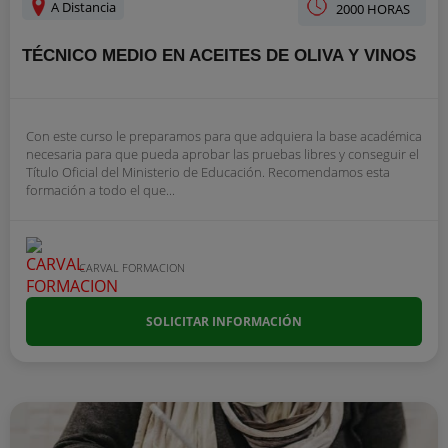
A Distancia
2000 HORAS
TÉCNICO MEDIO EN ACEITES DE OLIVA Y VINOS
Con este curso le preparamos para que adquiera la base académica
necesaria para que pueda aprobar las pruebas libres y conseguir el
Título Oficial del Ministerio de Educación. Recomendamos esta
formación a todo el que...
CARVAL FORMACION
SOLICITAR INFORMACIÓN