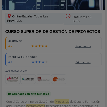
Online España: Todas Las
200 Horas / 8
Provincias
ECTS
CURSO SUPERIOR DE GESTIÓN DE PROYECTOS
ALUMNOS
4.7
3 opiniones
ESCUELA EN GOOGLE
4.1
24 reseñas
ACREDITACIONES
Relacionado con esta temática
Con el Curso online de Gestión de
Proyectos
de Deusto Formación
adquirirás las
herramientas
necesarias para dirigir y organizar los