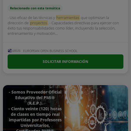
Relacionado con esta temática
- Uso eficaz de las técnicas y
herramientas
que optimizan la
dirección de
proyectos
. - Capacidades directivas para ejercer con
éxito tus responsabilidades como líder, incluyendo la selección,
entrenamiento y motivación...
EUROPEAN OPEN BUSINESS SCHOOL
SOLICITAR INFORMACIÓN
- Somos Proveedor Oficial
Educativo del PMI®
(R.E.P.).
- Ciento veinte (120) horas
de clases en tiempo real
impartidas por Profesores
Universitarios,
Certificados PMP®