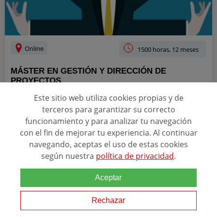
Online
1500 horas, 12 meses
MÁSTER EN GESTIÓN Y DIRECCIÓN DE
PROYECTOS
ACREDITACIONES
Este sitio web utiliza cookies propias y de
terceros para garantizar su correcto
funcionamiento y para analizar tu navegación
con el fin de mejorar tu experiencia. Al continuar
Relacionado con esta temática
navegando, aceptas el uso de estas cookies
según nuestra
política de privacidad
.
Con el Máster en Gestión y Dirección de
Proyectos
planificarás un
proyecto y dirigirás su ejecución con éxito mediante la planificación
de presupuestos, calidad, plazos y tiempos, además de un uso
Aceptar
eficiente de los...
Rechazar