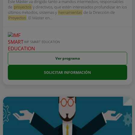
Este Máster va dirigido tanto a mandos intermedios, responsables
de
proyectos
y directivos, que estén interesados profundizar en los
últimos métodos, sistemas y
herramientas
de la Dirección de
Proyectos
. El Máster en...
IMF SMART EDUCATION
Ver programa
SOLICITAR INFORMACIÓN