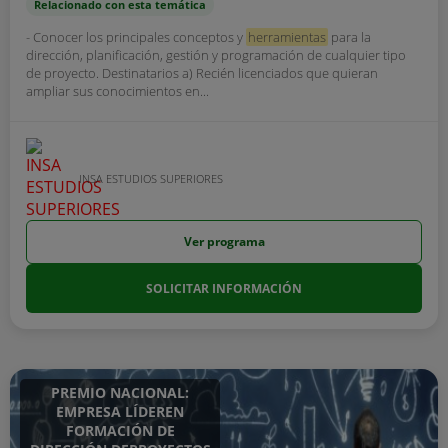
Relacionado con esta temática
- Conocer los principales conceptos y
herramientas
para la
dirección, planificación, gestión y programación de cualquier tipo
de proyecto. Destinatarios a) Recién licenciados que quieran
ampliar sus conocimientos en...
INSA ESTUDIOS SUPERIORES
Ver programa
SOLICITAR INFORMACIÓN
PREMIO NACIONAL:
EMPRESA LÍDEREN
FORMACIÓN DE