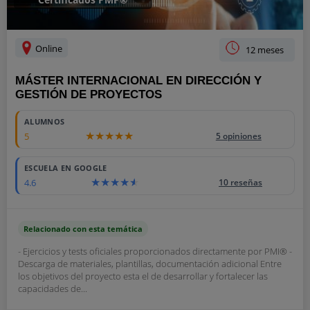
Online
12 meses
MÁSTER INTERNACIONAL EN DIRECCIÓN Y
GESTIÓN DE PROYECTOS
4600
ALUMNOS
5
5 opiniones
ESCUELA EN GOOGLE
4.6
10 reseñas
Relacionado con esta temática
- Ejercicios y tests oficiales proporcionados directamente por PMI® -
Descarga de materiales, plantillas, documentación adicional Entre
los objetivos del proyecto esta el de desarrollar y fortalecer las
capacidades de...